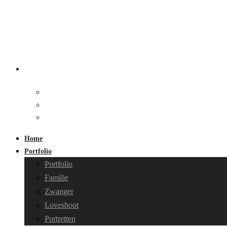
Home
Portfolio
Portfolio
Familie
Zwanger
Loveshoot
Portretten