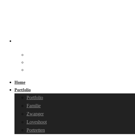
Home
Portfolio
Portfolio
Familie
Zwanger
Loveshoot
Portretten